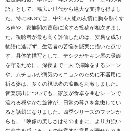
語」として、幅広い世代から絶大な支持を得まし
た。特にSNSでは、中年3人組の友情に胸を熱くす
る声や、家族間の葛藤に涙する投稿が相次ぎまし
た。視聴者が最も高く評価したのは、安易な成功
物語に逃げず、生活者の苦悩を誠実に描いた点で
す。具体的描写として、デシクがチキン屋の暖簾
を守るために、深夜まで一人で掃除をするシーン
や、ムチョルが病気のミニョンのために不器用に
祈る姿は、多くの視聴者の涙腺を刺激しました。
音楽演出についても、家族が食卓を囲むシーンで
流れる穏やかな旋律が、日常の尊さを象徴してい
ると話題になりました。四季シリーズのファンか
らも、「映像の美しさはそのままに、より力強い
生命力を感じる」との好意的な意見が寄せられま