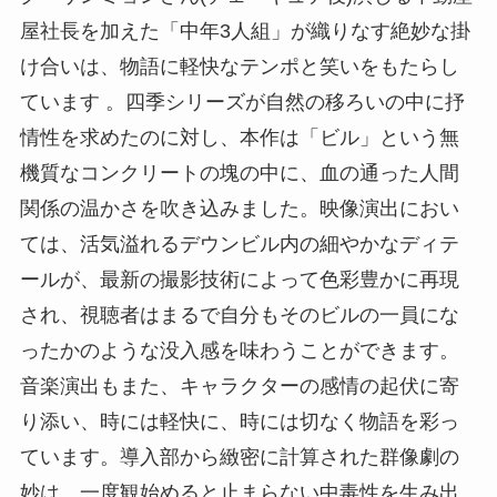
屋社長を加えた「中年3人組」が織りなす絶妙な掛
け合いは、物語に軽快なテンポと笑いをもたらし
ています 。四季シリーズが自然の移ろいの中に抒
情性を求めたのに対し、本作は「ビル」という無
機質なコンクリートの塊の中に、血の通った人間
関係の温かさを吹き込みました。映像演出におい
ては、活気溢れるデウンビル内の細やかなディテ
ールが、最新の撮影技術によって色彩豊かに再現
され、視聴者はまるで自分もそのビルの一員にな
ったかのような没入感を味わうことができます。
音楽演出もまた、キャラクターの感情の起伏に寄
り添い、時には軽快に、時には切なく物語を彩っ
ています。導入部から緻密に計算された群像劇の
妙は、一度観始めると止まらない中毒性を生み出