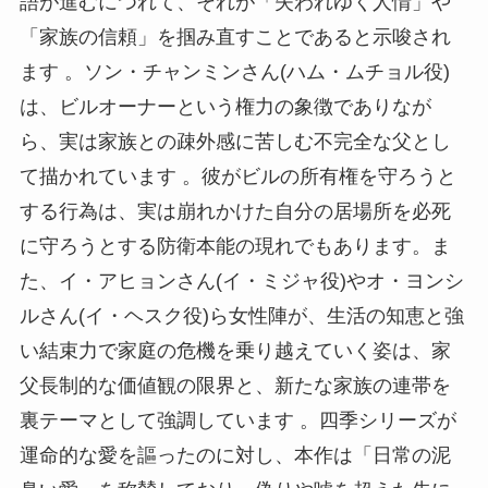
語が進むにつれて、それが「失われゆく人情」や
「家族の信頼」を掴み直すことであると示唆され
ます 。ソン・チャンミンさん(ハム・ムチョル役)
は、ビルオーナーという権力の象徴でありなが
ら、実は家族との疎外感に苦しむ不完全な父とし
て描かれています 。彼がビルの所有権を守ろうと
する行為は、実は崩れかけた自分の居場所を必死
に守ろうとする防衛本能の現れでもあります。ま
た、イ・アヒョンさん(イ・ミジャ役)やオ・ヨンシ
ルさん(イ・ヘスク役)ら女性陣が、生活の知恵と強
い結束力で家庭の危機を乗り越えていく姿は、家
父長制的な価値観の限界と、新たな家族の連帯を
裏テーマとして強調しています 。四季シリーズが
運命的な愛を謳ったのに対し、本作は「日常の泥