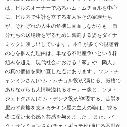
は、ビルのオーナーであるハム・ムチョルを中心
に、ビル内で生計を立てる友人やその家族たち
が、それぞれの人生の危機に直面しながらも、自
分たちの居場所を守るために奮闘する姿をダイナ
ミックに映し出しています 。本作が多くの視聴者
の心を掴んだ理由は、単なる不動産争いという枠
組みを超え、現代社会における「家」や「隣人」
の真の価値を問い直した点にあります 。ソン・チ
ャンミンさん(ハム・ムチョル役)が演じる、厳格で
ありながらも人情味溢れるオーナー像と、ソヌ・
ジェドクさん(キム・デシク役)が体現する、苦労を
厭わず家族を支えるチキン屋の主人の姿は、観る
者に深い安心感と共感を与えました 。また、パ
ク・サンミョンさん(チェ・ギュテ役)演じる不動産