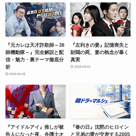
『元カレは天才詐欺師～38
『左利きの妻』記憶喪失と
師機動隊～』完全解説と配
財閥の罠、妻の執念が暴く
信・魅力・裏テーマ徹底分
真実
析
2026-03-01
2026-04-05
『アイドルアイ』推しが被
『春の日』沈黙のヒロイン
告人になった夜、弁護士オ
と兄弟の愛が交差する2005