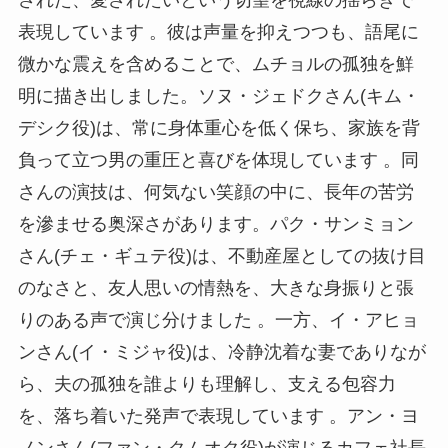
表現しています 。彼は声量を抑えつつも、語尾に
微かな震えを含めることで、ムチョルの孤独を鮮
明に描き出しました。ソヌ・ジェドクさん(キム・
デシク役)は、常に身体重心を低く保ち、家族を背
負って立つ男の重圧と喜びを体現しています 。同
さんの演技は、何気ない笑顔の中に、長年の苦労
を滲ませる奥深さがあります。パク・サンミョン
さん(チェ・ギュテ役)は、不動産屋としての抜け目
のなさと、友人思いの情熱を、大きな身振りと張
りのある声で演じ分けました 。一方、イ・アヒョ
ンさん(イ・ミジャ役)は、冷静沈着な妻でありなが
ら、夫の孤独を誰よりも理解し、支える包容力
を、落ち着いた発声で表現しています 。アン・ヨ
ノンさん(ファン・クムオク役)が演じるカフェ社長