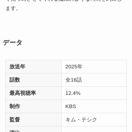
ます。
データ
放送年
2025年
話数
全16話
最高視聴率
12.4%
制作
KBS
監督
キム・テシク