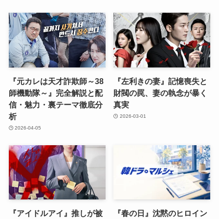
『元カレは天才詐欺師～38
『左利きの妻』記憶喪失と
師機動隊～』完全解説と配
財閥の罠、妻の執念が暴く
信・魅力・裏テーマ徹底分
真実
析
2026-03-01
2026-04-05
『アイドルアイ』推しが被
『春の日』沈黙のヒロイン