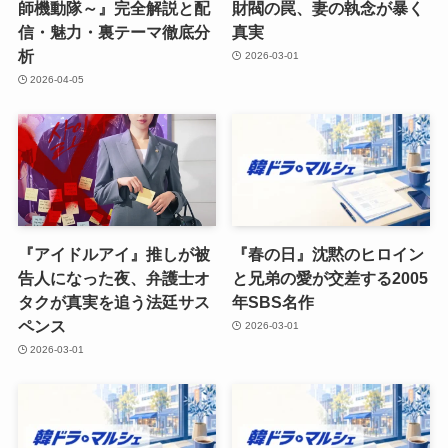
師機動隊～』完全解説と配
財閥の罠、妻の執念が暴く
信・魅力・裏テーマ徹底分
真実
析
2026-03-01
2026-04-05
『アイドルアイ』推しが被
『春の日』沈黙のヒロイン
告人になった夜、弁護士オ
と兄弟の愛が交差する2005
タクが真実を追う法廷サス
年SBS名作
ペンス
2026-03-01
2026-03-01