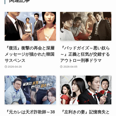
『復活』衝撃の再会と深層
『バッドガイズ～悪い奴ら
メッセージが描かれた韓国
～』正義と狂気が交錯する
サスペンス
アウトロー刑事ドラマ
2026-04-26
2026-04-05
『元カレは天才詐欺師～38
『左利きの妻』記憶喪失と