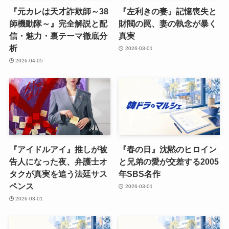
『元カレは天才詐欺師～38
『左利きの妻』記憶喪失と
師機動隊～』完全解説と配
財閥の罠、妻の執念が暴く
信・魅力・裏テーマ徹底分
真実
析
2026-03-01
2026-04-05
『アイドルアイ』推しが被
『春の日』沈黙のヒロイン
告人になった夜、弁護士オ
と兄弟の愛が交差する2005
タクが真実を追う法廷サス
年SBS名作
ペンス
2026-03-01
2026-03-01