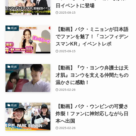
日イベントに登場
2025-09-15
【動画】パク・ミニョンが日本語
動画
でファンを魅了！「コンフィデン
スマンKR」イベントレポ
2025-09-15
【動画】『ウ・ヨンウ弁護士は天
動画
才肌』ヨンウを支える仲間たちの
温かさに感動！
2025-02-26
【動画】パク・ウンビンの可愛さ
動画
炸裂！ファンに神対応しながら日
本へ出国
2025-02-26