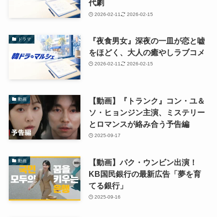
代劇
2026-02-11
2026-02-15
『夜食男女』深夜の一皿が恋と嘘
ドラマ
をほどく、大人の癒やしラブコメ
2026-02-11
2026-02-15
【動画】『トランク』コン・ユ＆
動画
ソ・ヒョンジン主演、ミステリー
とロマンスが絡み合う予告編
2025-09-17
【動画】パク・ウンビン出演！
動画
KB国民銀行の最新広告「夢を育
てる銀行」
2025-09-16