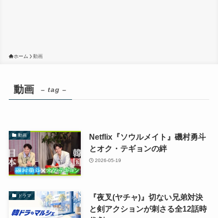
ホーム
動画
動画
– tag –
Netflix『ソウルメイト』磯村勇斗
動画
とオク・テギョンの絆
2026-05-19
『夜叉(ヤチャ)』切ない兄弟対決
ドラマ
と剣アクションが刺さる全12話時